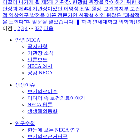
이끌어 나가게 될 제5대 기관장, 한광협 원장을 맞이하기 위
단장과 제4대 기관장이었던 이영성 전임 원장, 보건복지부 보
적 임상연구 발전을 이끈 전문가인 한광협 신임 원장은 “과
을 느낀다”며 말문을 열었습니다. ❚ 학력 연세대학교 의학과(1979
이전
1
2
3
4
···
327
다음
안녕 NECA
공지사항
기관장 소식
언론보도
NECA 24시
공감 NECA
생생이슈
보건의료이슈
미디어 속 보건의료이야기
NECA 웹툰
생생해외동향
연구수첩
한눈에 보는 NECA 연구
보건의료근거연구